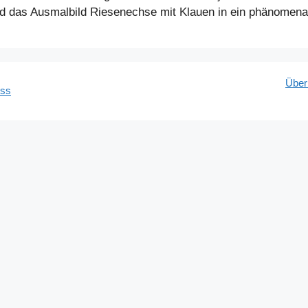
und das Ausmalbild Riesenechse mit Klauen in ein phänomen
Über
ess