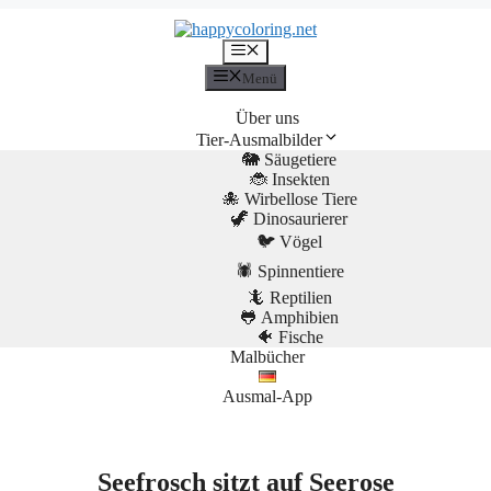
Menü
Menü
Über uns
Tier-Ausmalbilder
🐘 Säugetiere
🐞 Insekten
🐙 Wirbellose Tiere
🦖 Dinosaurierer
🐦 Vögel
🕷️ Spinnentiere
🦎 Reptilien
🐸 Amphibien
🐠 Fische
Malbücher
Ausmal-App
Seefrosch sitzt auf Seerose