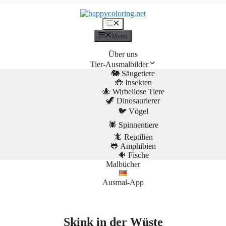
Menü
Menü
Über uns
Tier-Ausmalbilder
🐘 Säugetiere
🐞 Insekten
🐙 Wirbellose Tiere
🦖 Dinosaurierer
🐦 Vögel
🕷️ Spinnentiere
🦎 Reptilien
🐸 Amphibien
🐠 Fische
Malbücher
Ausmal-App
Skink in der Wüste