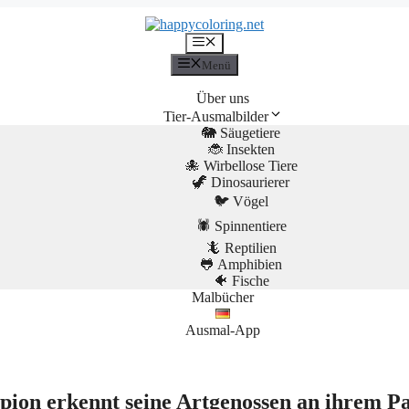
Menü
Menü
Über uns
Tier-Ausmalbilder
🐘 Säugetiere
🐞 Insekten
🐙 Wirbellose Tiere
🦖 Dinosaurierer
🐦 Vögel
🕷️ Spinnentiere
🦎 Reptilien
🐸 Amphibien
🐠 Fische
Malbücher
Ausmal-App
pion erkennt seine Artgenossen an ihrem P