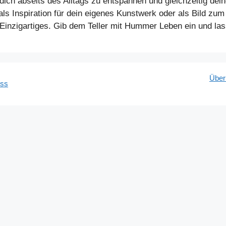
 dich abseits des Alltags zu entspannen und gleichzeitig dei
ls Inspiration für dein eigenes Kunstwerk oder als Bild zu
inzigartiges. Gib dem Teller mit Hummer Leben ein und lass 
Über
ess