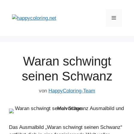
Zum
Inhalt
Menü
springen
Waran schwingt
seinen Schwanz
von
HappyColoring-Team
Das Ausmalbild „Waran schwingt seinen Schwanz“