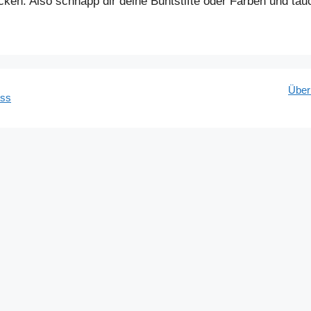
ken. Also schnapp dir deine Buntstifte oder Farben und tau
Über
ess