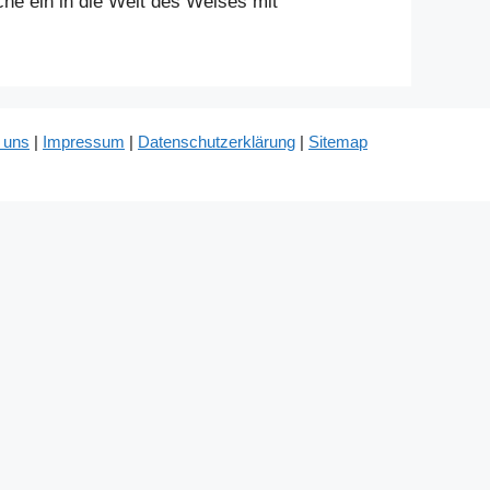
che ein in die Welt des Welses mit
 uns
|
Impressum
|
Datenschutzerklärung
|
Sitemap