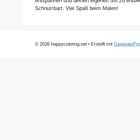
entspannen und deinen eigenen Stil zu entdec
Schnurrbart. Viel Spaß beim Malen!
© 2026 happycoloring.net
• Erstellt mit
GeneratePr