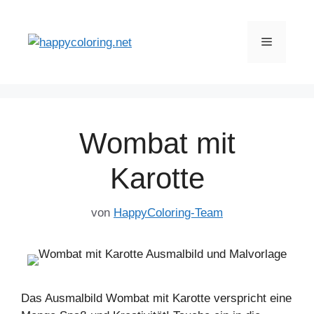
Zum
Inhalt
Menü
springen
Wombat mit
Karotte
von
HappyColoring-Team
Das Ausmalbild Wombat mit Karotte verspricht eine