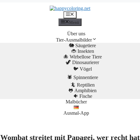
Menü
Menü
Über uns
Tier-Ausmalbilder
🐘 Säugetiere
🐞 Insekten
🐙 Wirbellose Tiere
🦖 Dinosaurierer
🐦 Vögel
🕷️ Spinnentiere
🦎 Reptilien
🐸 Amphibien
🐠 Fische
Malbücher
Ausmal-App
Wombat streitet mit Papagei, wer recht hat