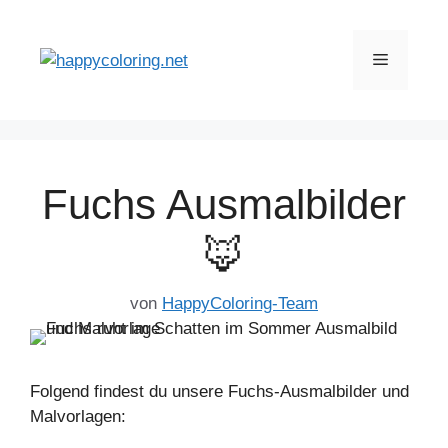
Zum
Inhalt
Menü
springen
Fuchs Ausmalbilder
🦊
von
HappyColoring-Team
Folgend findest du unsere Fuchs-Ausmalbilder und
Malvorlagen: