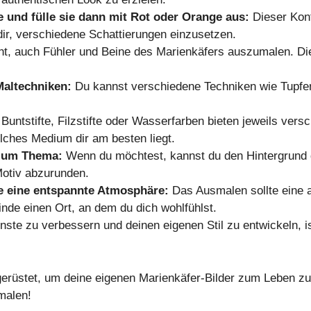
e und fülle sie dann mit Rot oder Orange aus:
Dieser Kon
dir, verschiedene Schattierungen einzusetzen.
ht, auch Fühler und Beine des Marienkäfers auszumalen. Die
Maltechniken:
Du kannst verschiedene Techniken wie Tupfen
Buntstifte, Filzstifte oder Wasserfarben bieten jeweils ver
lches Medium dir am besten liegt.
 zum Thema:
Wenn du möchtest, kannst du den Hintergrund 
Motiv abzurunden.
e eine entspannte Atmosphäre:
Das Ausmalen sollte eine 
inde einen Ort, an dem du dich wohlfühlst.
te zu verbessern und deinen eigenen Stil zu entwickeln, i
gerüstet, um deine eigenen Marienkäfer-Bilder zum Leben zu 
malen!