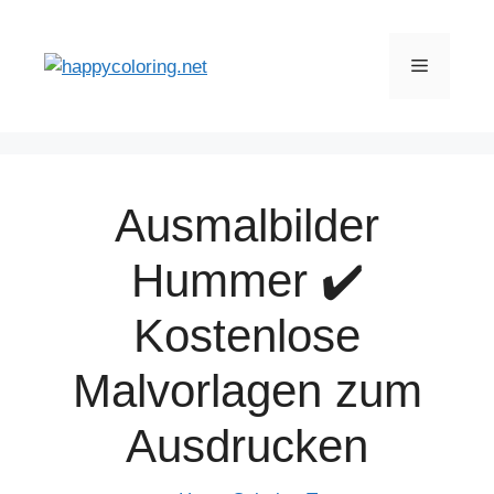
Zum
Inhalt
Menü
springen
Ausmalbilder
Hummer ✔️
Kostenlose
Malvorlagen zum
Ausdrucken