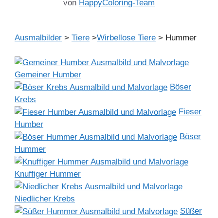
von
HappyColoring-Team
Ausmalbilder
>
Tiere
>
Wirbellose Tiere
> Hummer
Gemeiner Humber
Böser
Krebs
Fieser
Humber
Böser
Hummer
Knuffiger Hummer
Niedlicher Krebs
Süßer