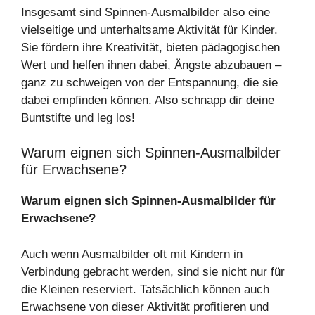
Insgesamt sind Spinnen-Ausmalbilder also eine
vielseitige und unterhaltsame Aktivität für Kinder.
Sie fördern ihre Kreativität, bieten pädagogischen
Wert und helfen ihnen dabei, Ängste abzubauen –
ganz zu schweigen von der Entspannung, die sie
dabei empfinden können. Also schnapp dir deine
Buntstifte und leg los!
Warum eignen sich Spinnen-Ausmalbilder
für Erwachsene?
Warum eignen sich Spinnen-Ausmalbilder für
Erwachsene?
Auch wenn Ausmalbilder oft mit Kindern in
Verbindung gebracht werden, sind sie nicht nur für
die Kleinen reserviert. Tatsächlich können auch
Erwachsene von dieser Aktivität profitieren und