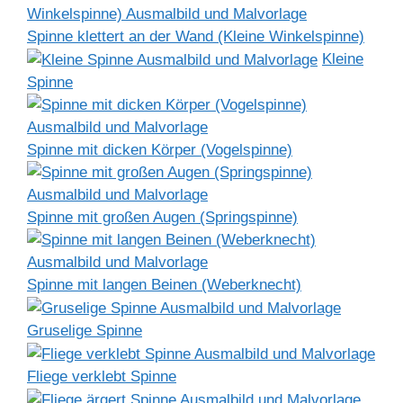
Spinne klettert an der Wand (Kleine Winkelspinne)
Kleine
Spinne
Spinne mit dicken Körper (Vogelspinne)
Spinne mit großen Augen (Springspinne)
Spinne mit langen Beinen (Weberknecht)
Gruselige Spinne
Fliege verklebt Spinne