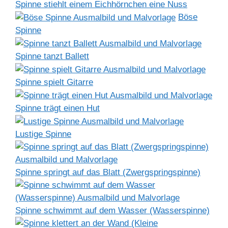
Spinne stiehlt einem Eichhörnchen eine Nuss
Böse
Spinne
Spinne tanzt Ballett
Spinne spielt Gitarre
Spinne trägt einen Hut
Lustige Spinne
Spinne springt auf das Blatt (Zwergspringspinne)
Spinne schwimmt auf dem Wasser (Wasserspinne)