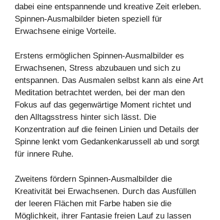
dabei eine entspannende und kreative Zeit erleben.
Spinnen-Ausmalbilder bieten speziell für
Erwachsene einige Vorteile.
Erstens ermöglichen Spinnen-Ausmalbilder es
Erwachsenen, Stress abzubauen und sich zu
entspannen. Das Ausmalen selbst kann als eine Art
Meditation betrachtet werden, bei der man den
Fokus auf das gegenwärtige Moment richtet und
den Alltagsstress hinter sich lässt. Die
Konzentration auf die feinen Linien und Details der
Spinne lenkt vom Gedankenkarussell ab und sorgt
für innere Ruhe.
Zweitens fördern Spinnen-Ausmalbilder die
Kreativität bei Erwachsenen. Durch das Ausfüllen
der leeren Flächen mit Farbe haben sie die
Möglichkeit, ihrer Fantasie freien Lauf zu lassen