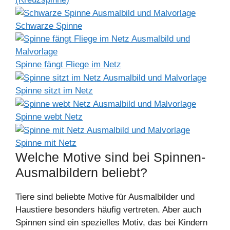
Schwarze Spinne
Spinne fängt Fliege im Netz
Spinne sitzt im Netz
Spinne webt Netz
Spinne mit Netz
Welche Motive sind bei Spinnen-
Ausmalbildern beliebt?
Tiere sind beliebte Motive für Ausmalbilder und
Haustiere besonders häufig vertreten. Aber auch
Spinnen sind ein spezielles Motiv, das bei Kindern