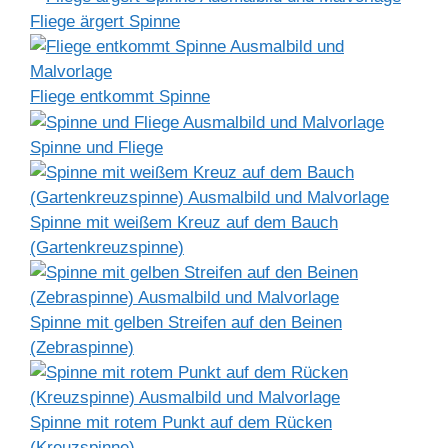
Fliege ärgert Spinne
Fliege entkommt Spinne
Spinne und Fliege
Spinne mit weißem Kreuz auf dem Bauch
(Gartenkreuzspinne)
Spinne mit gelben Streifen auf den Beinen
(Zebraspinne)
Spinne mit rotem Punkt auf dem Rücken
(Kreuzspinne)