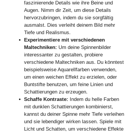
faszinierende Details wie ihre Beine und
Augen. Nimm dir Zeit, um diese Details
hervorzubringen, indem du sie sorgfältig
ausmalst. Dies verleiht deinem Bild mehr
Tiefe und Realismus.
Experimentiere mit verschiedenen
Maltechniken:
Um deine Spinnenbilder
interessanter zu gestalten, probiere
verschiedene Maltechniken aus. Du könntest
beispielsweise Aquarellfarben verwenden,
um einen weichen Effekt zu erzielen, oder
Buntstifte benutzen, um feine Linien und
Schattierungen zu erzeugen.
Schaffe Kontraste:
Indem du helle Farben
mit dunklen Schattierungen kombinierst,
kannst du deiner Spinne mehr Tiefe verleihen
und sie lebendiger wirken lassen. Spiele mit
Licht und Schatten, um verschiedene Effekte