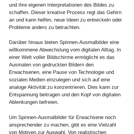
und ihre eigenen Interpretationen des Bildes zu
schaffen. Dieser kreative Prozess regt das Gehirn
an und kann helfen, neue Ideen zu entwickeln oder
Probleme anders zu betrachten.
Darüber hinaus bieten Spinnen-Ausmalbilder eine
willkommene Abwechslung vom digitalen Alltag. In
einer Welt voller Bildschirme ermöglicht es das
Ausmalen von gedruckten Bildern den
Erwachsenen, eine Pause von Technologie und
sozialen Medien einzulegen und sich auf eine
analoge Aktivität zu konzentrieren. Dies kann zur
Entspannung beitragen und den Kopf von digitalen
Ablenkungen befreien.
Um Spinnen-Ausmalbilder für Erwachsene noch
ansprechender zu machen, gibt es eine Vielzahl
von Motiven zur Auswahl. Von realistischen