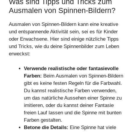
Was sind Tipps und Tricks zum
Ausmalen von Spinnen-Bildern?
Ausmalen von Spinnen-Bildern kann eine kreative
und entspannende Aktivität sein, sei es für Kinder
oder Erwachsene. Hier sind einige nützliche Tipps
und Tricks, wie du deine Spinnenbilder zum Leben
erweckst:
Verwende realistische oder fantasievolle
Farben:
Beim Ausmalen von Spinnen-Bildern
gibt es keine festen Regeln für die Farbwahl.
Du kannst realistische Farben verwenden,
um das natürliche Aussehen einer Spinne zu
imitieren, oder du kannst deiner Fantasie
freien Lauf lassen und die Spinne mit bunten
Farben gestalten.
Betone die Details:
Eine Spinne hat viele