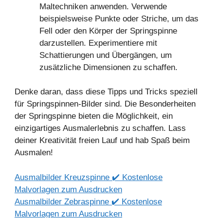
Maltechniken anwenden. Verwende
beispielsweise Punkte oder Striche, um das
Fell oder den Körper der Springspinne
darzustellen. Experimentiere mit
Schattierungen und Übergängen, um
zusätzliche Dimensionen zu schaffen.
Denke daran, dass diese Tipps und Tricks speziell
für Springspinnen-Bilder sind. Die Besonderheiten
der Springspinne bieten die Möglichkeit, ein
einzigartiges Ausmalerlebnis zu schaffen. Lass
deiner Kreativität freien Lauf und hab Spaß beim
Ausmalen!
Ausmalbilder Kreuzspinne ✔️ Kostenlose
Malvorlagen zum Ausdrucken
Ausmalbilder Zebraspinne ✔️ Kostenlose
Malvorlagen zum Ausdrucken