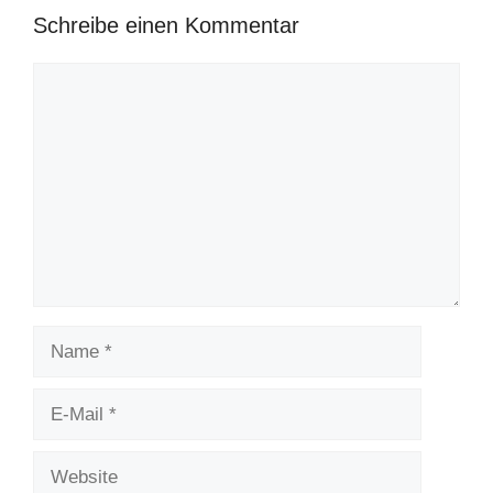
Schreibe einen Kommentar
Kommentar
Name
E-
Mail
Website