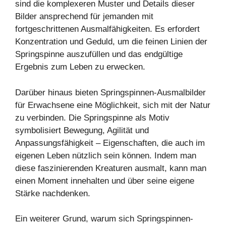
sind die komplexeren Muster und Details dieser
Bilder ansprechend für jemanden mit
fortgeschrittenen Ausmalfähigkeiten. Es erfordert
Konzentration und Geduld, um die feinen Linien der
Springspinne auszufüllen und das endgültige
Ergebnis zum Leben zu erwecken.
Darüber hinaus bieten Springspinnen-Ausmalbilder
für Erwachsene eine Möglichkeit, sich mit der Natur
zu verbinden. Die Springspinne als Motiv
symbolisiert Bewegung, Agilität und
Anpassungsfähigkeit – Eigenschaften, die auch im
eigenen Leben nützlich sein können. Indem man
diese faszinierenden Kreaturen ausmalt, kann man
einen Moment innehalten und über seine eigene
Stärke nachdenken.
Ein weiterer Grund, warum sich Springspinnen-