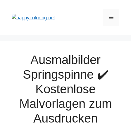
Zum
Inhalt
Menü
springen
Ausmalbilder
Springspinne ✔️
Kostenlose
Malvorlagen zum
Ausdrucken