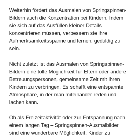
Weiterhin fördert das Ausmalen von Springspinnen-
Bildern auch die Konzentration bei Kindern. Indem
sie sich auf das Ausfüllen kleiner Details
konzentrieren müssen, verbessern sie ihre
Aufmerksamkeitsspanne und lernen, geduldig zu
sein.
Nicht zuletzt ist das Ausmalen von Springspinnen-
Bildern eine tolle Möglichkeit für Eltern oder andere
Betreuungspersonen, gemeinsame Zeit mit ihren
Kindern zu verbringen. Es schafft eine entspannte
Atmosphäre, in der man miteinander reden und
lachen kann.
Ob als Freizeitaktivität oder zur Entspannung nach
einem langen Tag – Springspinnen-Ausmalbilder
sind eine wunderbare Möglichkeit, Kinder zu