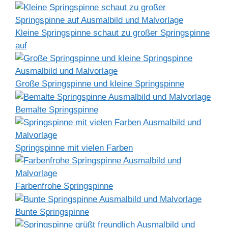
Kleine Springspinne schaut zu großer Springspinne
auf
Große Springspinne und kleine Springspinne
Bemalte Springspinne
Springspinne mit vielen Farben
Farbenfrohe Springspinne
Bunte Springspinne