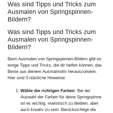
Was sind Tipps und Tricks zum
Ausmalen von Springspinnen-
Bildern?
Was sind Tipps und Tricks zum
Ausmalen von Springspinnen-
Bildern?
Beim Ausmalen von Springspinnen-Bildern gibt es
einige Tipps und Tricks, die dir helfen können, das
Beste aus deinem Ausmalmotiv herauszuholen.
Hier sind 3 nützliche Hinweise:
Wähle die richtigen Farben:
Bei der
Auswahl der Farben für deine Springspinne
ist es wichtig, realistisch zu bleiben, aber
auch kreativ zu sein. Berücksichtige die