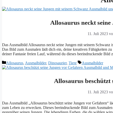
Allosaurus neckt sein
11. Juli 2023
v
Das Ausmalbild Allosaurus neckt seine Jungen mit seinem Schwanz ist 
Das Bild zum Ausmalen lädt dich ein, deine kreativen Fähigkeiten zu
deiner Fantasie freien Lauf, während du dieses beeindruckende Bild
Kategorien
Schlagwörter
Allosaurus
,
Ausmalbilder
,
Dinosaurier
,
Tiere
Ausmalbilder
Allosaurus beschützt
11. Juli 2023
v
Das Ausmalbild „Allosaurus beschützt seine Jungen vor Gefahren“ lädt
zum Leben zu erwecken. Dieses beeindruckende Bild zum Ausmalen ze
gegenüber seinen Jungen. Die lebendigen Farben, die du wählen wirs