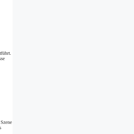
führt.
sse
e Szene
s