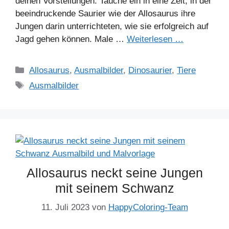
deinen Vorstellungen. Tauche ein in eine Zeit, in der
beeindruckende Saurier wie der Allosaurus ihre
Jungen darin unterrichteten, wie sie erfolgreich auf
Jagd gehen können. Male …
Weiterlesen …
Kategorien
Allosaurus
,
Ausmalbilder
,
Dinosaurier
,
Tiere
Schlagwörter
Ausmalbilder
Allosaurus neckt seine Jungen
mit seinem Schwanz
11. Juli 2023
von
HappyColoring-Team