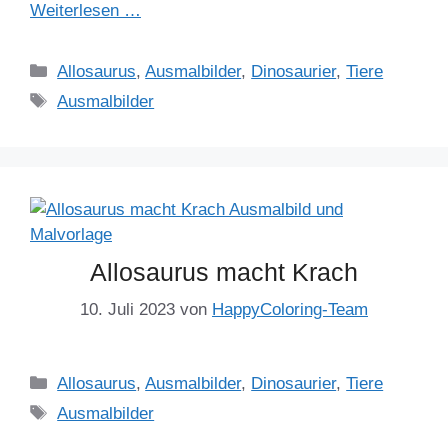
Weiterlesen …
Kategorien
Allosaurus
,
Ausmalbilder
,
Dinosaurier
,
Tiere
Schlagwörter
Ausmalbilder
Allosaurus macht Krach
10. Juli 2023
von
HappyColoring-Team
Kategorien
Allosaurus
,
Ausmalbilder
,
Dinosaurier
,
Tiere
Schlagwörter
Ausmalbilder