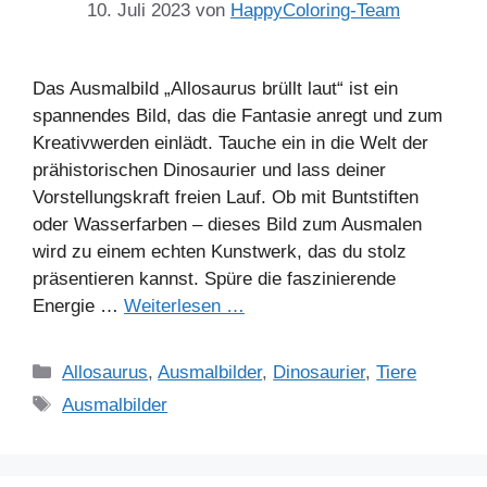
10. Juli 2023
von
HappyColoring-Team
Das Ausmalbild „Allosaurus brüllt laut“ ist ein
spannendes Bild, das die Fantasie anregt und zum
Kreativwerden einlädt. Tauche ein in die Welt der
prähistorischen Dinosaurier und lass deiner
Vorstellungskraft freien Lauf. Ob mit Buntstiften
oder Wasserfarben – dieses Bild zum Ausmalen
wird zu einem echten Kunstwerk, das du stolz
präsentieren kannst. Spüre die faszinierende
Energie …
Weiterlesen …
Kategorien
Allosaurus
,
Ausmalbilder
,
Dinosaurier
,
Tiere
Schlagwörter
Ausmalbilder