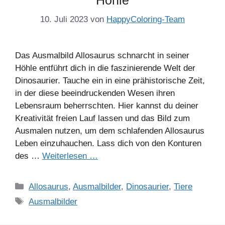
Höhle
10. Juli 2023
von
HappyColoring-Team
Das Ausmalbild Allosaurus schnarcht in seiner
Höhle entführt dich in die faszinierende Welt der
Dinosaurier. Tauche ein in eine prähistorische Zeit,
in der diese beeindruckenden Wesen ihren
Lebensraum beherrschten. Hier kannst du deiner
Kreativität freien Lauf lassen und das Bild zum
Ausmalen nutzen, um dem schlafenden Allosaurus
Leben einzuhauchen. Lass dich von den Konturen
des …
Weiterlesen …
Kategorien
Allosaurus
,
Ausmalbilder
,
Dinosaurier
,
Tiere
Schlagwörter
Ausmalbilder