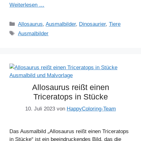
Weiterlesen …
Kategorien
Allosaurus
,
Ausmalbilder
,
Dinosaurier
,
Tiere
Schlagwörter
Ausmalbilder
Allosaurus reißt einen
Triceratops in Stücke
10. Juli 2023
von
HappyColoring-Team
Das Ausmalbild „Allosaurus reißt einen Triceratops
in Stücke“ ist ein beeindruckendes Bild, das die