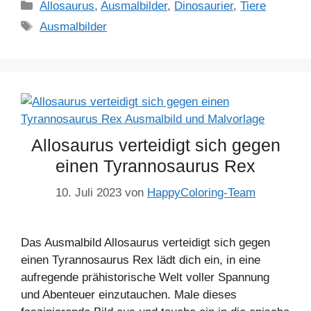
Kategorien
Allosaurus
,
Ausmalbilder
,
Dinosaurier
,
Tiere
Schlagwörter
Ausmalbilder
Allosaurus verteidigt sich gegen
einen Tyrannosaurus Rex
10. Juli 2023
von
HappyColoring-Team
Das Ausmalbild Allosaurus verteidigt sich gegen
einen Tyrannosaurus Rex lädt dich ein, in eine
aufregende prähistorische Welt voller Spannung
und Abenteuer einzutauchen. Male dieses