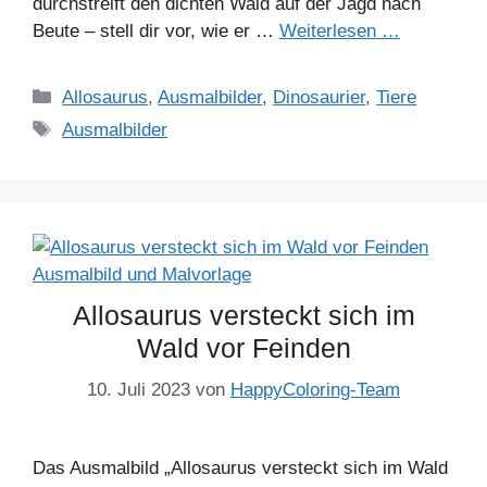
durchstreift den dichten Wald auf der Jagd nach
Beute – stell dir vor, wie er …
Weiterlesen …
Kategorien
Allosaurus
,
Ausmalbilder
,
Dinosaurier
,
Tiere
Schlagwörter
Ausmalbilder
Allosaurus versteckt sich im
Wald vor Feinden
10. Juli 2023
von
HappyColoring-Team
Das Ausmalbild „Allosaurus versteckt sich im Wald