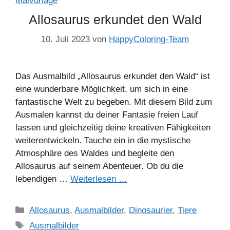
Allosaurus erkundet den Wald
10. Juli 2023
von
HappyColoring-Team
Das Ausmalbild „Allosaurus erkundet den Wald“ ist
eine wunderbare Möglichkeit, um sich in eine
fantastische Welt zu begeben. Mit diesem Bild zum
Ausmalen kannst du deiner Fantasie freien Lauf
lassen und gleichzeitig deine kreativen Fähigkeiten
weiterentwickeln. Tauche ein in die mystische
Atmosphäre des Waldes und begleite den
Allosaurus auf seinem Abenteuer. Ob du die
lebendigen …
Weiterlesen …
Kategorien
Allosaurus
,
Ausmalbilder
,
Dinosaurier
,
Tiere
Schlagwörter
Ausmalbilder