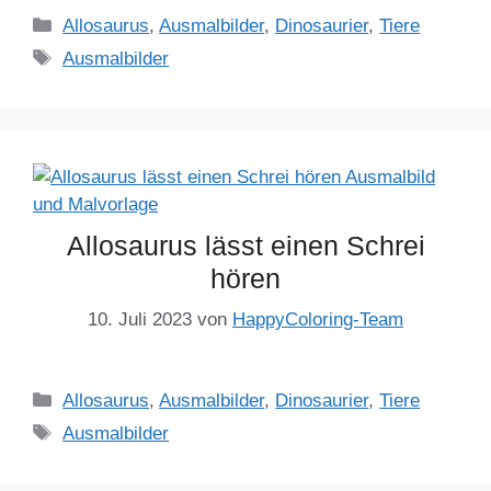
Kategorien
Allosaurus
,
Ausmalbilder
,
Dinosaurier
,
Tiere
Schlagwörter
Ausmalbilder
Allosaurus lässt einen Schrei
hören
10. Juli 2023
von
HappyColoring-Team
Kategorien
Allosaurus
,
Ausmalbilder
,
Dinosaurier
,
Tiere
Schlagwörter
Ausmalbilder