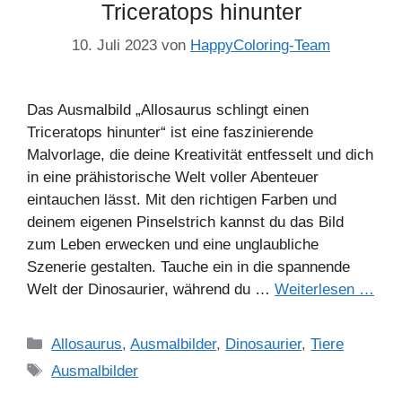
Triceratops hinunter
10. Juli 2023
von
HappyColoring-Team
Das Ausmalbild „Allosaurus schlingt einen
Triceratops hinunter“ ist eine faszinierende
Malvorlage, die deine Kreativität entfesselt und dich
in eine prähistorische Welt voller Abenteuer
eintauchen lässt. Mit den richtigen Farben und
deinem eigenen Pinselstrich kannst du das Bild
zum Leben erwecken und eine unglaubliche
Szenerie gestalten. Tauche ein in die spannende
Welt der Dinosaurier, während du …
Weiterlesen …
Kategorien
Allosaurus
,
Ausmalbilder
,
Dinosaurier
,
Tiere
Schlagwörter
Ausmalbilder