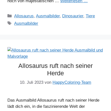
noch von majestätischen …
Weiterlesen …
Kategorien
Allosaurus
,
Ausmalbilder
,
Dinosaurier
,
Tiere
Schlagwörter
Ausmalbilder
Allosaurus ruft nach seiner
Herde
10. Juli 2023
von
HappyColoring-Team
Das Ausmalbild Allosaurus ruft nach seiner Herde
lädt dich ein, in die faszinierende Welt der