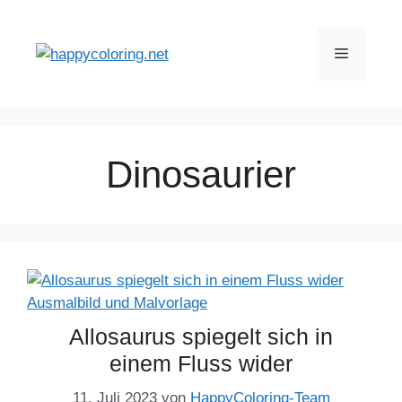
Zum
Inhalt
Menü
springen
Dinosaurier
Allosaurus spiegelt sich in
einem Fluss wider
11. Juli 2023
von
HappyColoring-Team