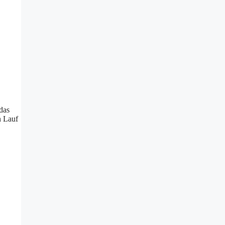
das
n Lauf