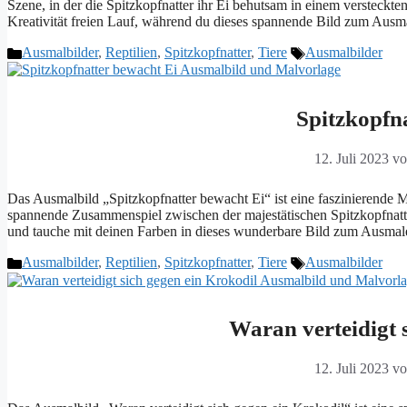
Szene, in der die Spitzkopfnatter ihr Ei behutsam in einem versteckte
Kreativität freien Lauf, während du dieses spannende Bild zum Au
Kategorien
Schlagwörter
Ausmalbilder
,
Reptilien
,
Spitzkopfnatter
,
Tiere
Ausmalbilder
Spitzkopfn
12. Juli 2023
v
Das Ausmalbild „Spitzkopfnatter bewacht Ei“ ist eine faszinierende M
spannende Zusammenspiel zwischen der majestätischen Spitzkopfnatter 
und tauche mit deinen Farben in dieses wunderbare Bild zum Ausma
Kategorien
Schlagwörter
Ausmalbilder
,
Reptilien
,
Spitzkopfnatter
,
Tiere
Ausmalbilder
Waran verteidigt 
12. Juli 2023
v