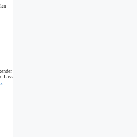
len
kender
n. Lass
 …