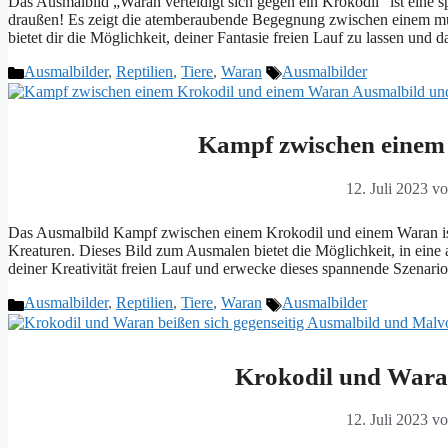
Das Ausmalbild „Waran verteidigt sich gegen ein Krokodil“ ist eine 
draußen! Es zeigt die atemberaubende Begegnung zwischen einem m
bietet dir die Möglichkeit, deiner Fantasie freien Lauf zu lassen u
Kategorien
Schlagwörter
Ausmalbilder
,
Reptilien
,
Tiere
,
Waran
Ausmalbilder
Kampf zwischen einem
12. Juli 2023
v
Das Ausmalbild Kampf zwischen einem Krokodil und einem Waran ist 
Kreaturen. Dieses Bild zum Ausmalen bietet die Möglichkeit, in eine 
deiner Kreativität freien Lauf und erwecke dieses spannende Szena
Kategorien
Schlagwörter
Ausmalbilder
,
Reptilien
,
Tiere
,
Waran
Ausmalbilder
Krokodil und Waran
12. Juli 2023
v