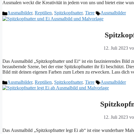
Ausmalen weckt die Kreativität in jedem von uns und bietet eine wu
Kategorien
Schlagwörter
Ausmalbilder
,
Reptilien
,
Spitzkopfnatter
,
Tiere
Ausmalbilder
Spitzkop
12. Juli 2023
v
Das Ausmalbild „Spitzkopfnatter und Ei“ ist ein faszinierendes Bil
bezaubernde Szene, bei der eine Spitzkopfnatter ihr Ei beschützt. Dies
Bild mit deinen eigenen Farben zum Leben zu erwecken. Lass dich v
Kategorien
Schlagwörter
Ausmalbilder
,
Reptilien
,
Spitzkopfnatter
,
Tiere
Ausmalbilder
Spitzkopfn
12. Juli 2023
v
Das Ausmalbild „Spitzkopfnatter legt Ei ab“ ist eine wunderbare Malvo