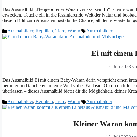
Das Ausmalbild „Neugeborener Waran verlässt sein Ei“ ist eine wund
erwecken. Tauche ein in die faszinierende Welt der Natur und beobach
diesem Bild zum Ausmalen hast du die Chance, all deine Vorstellung
Kategorien
Schlagwörter
Ausmalbilder
,
Reptilien
,
Tiere
,
Waran
Ausmalbilder
Ei mit einem
12. Juli 2023
v
Das Ausmalbild Ei mit einem Baby-Waran darin verspricht einen kreat
herunter und tauche ein in eine Welt voller Fantasie. Ob du dich für k
überlassen – dieses Ausmalbild bietet dir die Möglichkeit, deiner Kre
Kategorien
Schlagwörter
Ausmalbilder
,
Reptilien
,
Tiere
,
Waran
Ausmalbilder
Kleiner Waran kom