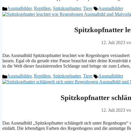
Kategorien
Schlagwörter
Ausmalbilder
,
Reptilien
,
Spitzkopfnatter
,
Tiere
Ausmalbilder
Spitzkopfnatter l
12. Juli 2023
v
Das Ausmalbild Spitzkopfnatter leuchtet wie Regenbogen verzaubert m
lassen. Egal ob du gerade eine Pause brauchst oder deine Kreativität 
in die Welt dieser faszinierenden Schlange und bringe sie zum Lebe
Kategorien
Schlagwörter
Ausmalbilder
,
Reptilien
,
Spitzkopfnatter
,
Tiere
Ausmalbilder
Spitzkopfnatter schlä
12. Juli 2023
v
Das Ausmalbild „Spitzkopfnatter schlängelt sich unter Regenbogen“
einlädt. Die lebendigen Farben des Regenbogens und die anmutige Be