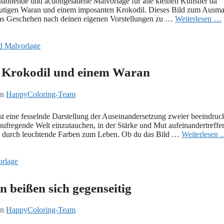
spannende und actiongeladene Malvorlage für alle kleinen Künstler da
utigen Waran und einem imposanten Krokodil. Dieses Bild zum Ausma
nd das Geschehen nach deinen eigenen Vorstellungen zu …
Weiterlesen …
 Krokodil und einem Waran
on
HappyColoring-Team
eine fesselnde Darstellung der Auseinandersetzung zweier beeindruc
aufregende Welt einzutauchen, in der Stärke und Mut aufeinandertreffe
rio durch leuchtende Farben zum Leben. Ob du das Bild …
Weiterlesen
 beißen sich gegenseitig
on
HappyColoring-Team