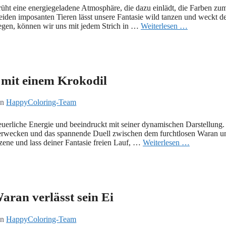
üht eine energiegeladene Atmosphäre, die dazu einlädt, die Farben zu
den imposanten Tieren lässt unsere Fantasie wild tanzen und weckt d
egen, können wir uns mit jedem Strich in …
Weiterlesen …
mit einem Krokodil
on
HappyColoring-Team
erliche Energie und beeindruckt mit seiner dynamischen Darstellung.
u erwecken und das spannende Duell zwischen dem furchtlosen Waran u
ene und lass deiner Fantasie freien Lauf, …
Weiterlesen …
ran verlässt sein Ei
on
HappyColoring-Team