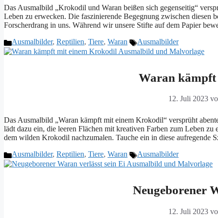
Das Ausmalbild „Krokodil und Waran beißen sich gegenseitig“ verspr
Leben zu erwecken. Die faszinierende Begegnung zwischen diesen bei
Forscherdrang in uns. Während wir unsere Stifte auf dem Papier bew
Kategorien
Schlagwörter
Ausmalbilder
,
Reptilien
,
Tiere
,
Waran
Ausmalbilder
Waran kämpft 
12. Juli 2023
v
Das Ausmalbild „Waran kämpft mit einem Krokodil“ versprüht abenteu
lädt dazu ein, die leeren Flächen mit kreativen Farben zum Leben z
dem wilden Krokodil nachzumalen. Tauche ein in diese aufregende Sz
Kategorien
Schlagwörter
Ausmalbilder
,
Reptilien
,
Tiere
,
Waran
Ausmalbilder
Neugeborener Wa
12. Juli 2023
v