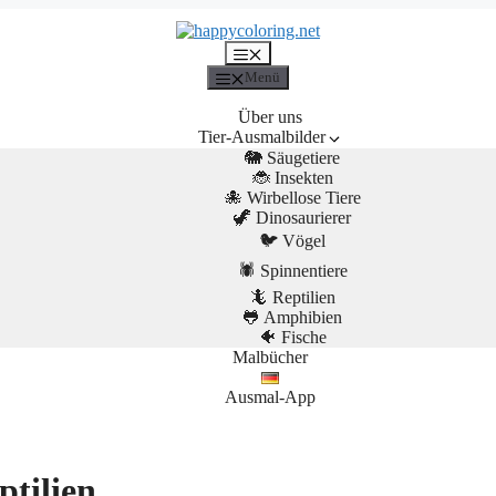
Menü
Menü
Über uns
Tier-Ausmalbilder
🐘 Säugetiere
🐞 Insekten
🐙 Wirbellose Tiere
🦖 Dinosaurierer
🐦 Vögel
🕷️ Spinnentiere
🦎 Reptilien
🐸 Amphibien
🐠 Fische
Malbücher
Ausmal-App
ptilien