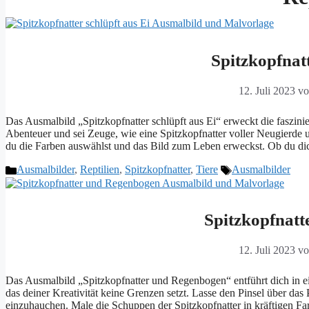
Spitzkopfnatt
12. Juli 2023
v
Das Ausmalbild „Spitzkopfnatter schlüpft aus Ei“ erweckt die faszin
Abenteuer und sei Zeuge, wie eine Spitzkopfnatter voller Neugierde u
du die Farben auswählst und das Bild zum Leben erweckst. Ob du dic
Kategorien
Schlagwörter
Ausmalbilder
,
Reptilien
,
Spitzkopfnatter
,
Tiere
Ausmalbilder
Spitzkopfnat
12. Juli 2023
v
Das Ausmalbild „Spitzkopfnatter und Regenbogen“ entführt dich in ei
das deiner Kreativität keine Grenzen setzt. Lasse den Pinsel über das
einzuhauchen. Male die Schuppen der Spitzkopfnatter in kräftigen F